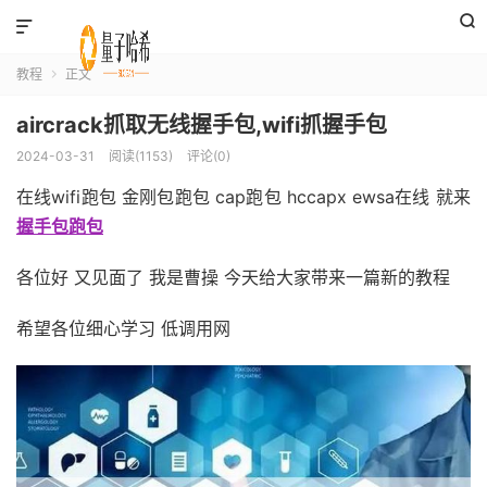


教程
正文

aircrack抓取无线握手包,wifi抓握手包
2024-03-31
阅读(1153)
评论(0)
在线wifi跑包 金刚包跑包 cap跑包 hccapx ewsa在线 就来
握手包跑包
各位好 又见面了 我是曹操 今天给大家带来一篇新的教程
希望各位细心学习 低调用网