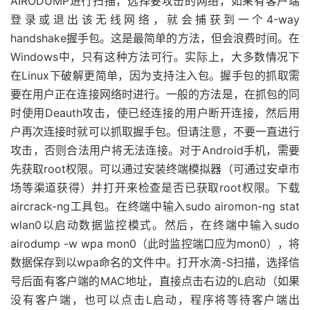
AIRODUMP进行扫描，选择要攻击的网络，如果有客户端
登录或退出该无线网络，就会捕获到一个4-way
handshake握手包。这是最简单的方法，但会浪费时间。在
Windows中，只有这种方法可行。实际上，大多数情况下
在Linux下破解更简单，因为支持注入包。握手包的抓取需
要在用户正在连接网络时进行。一般的方法是，在抓包的同
时使用Deauth攻击，使已经连接的用户断开连接，然后用
户再次连接时就可以抓取握手包。但请注意，不要一直进行
攻击，否则合法用户将无法连接。对于Android手机，需要
先获取root权限。可以通过安装终端模拟器（可通过安卓市
场等渠道获得）并打开来检查是否已获取root权限。下载
aircrack-ng工具包。在终端中输入sudo airomon-ng stat
wlan0以启动数据监控模式。然后，在终端中输入sudo
airodump -w wpa mon0（此时监控端口应为mon0），将
数据保存到以wpa命名的文件中。打开水滴-S扫描，选择信
号后面有客户端的MAC地址，直接点击右边的L启动（如果
没有客户端，也可以点击L启动，程序将等待客户端出