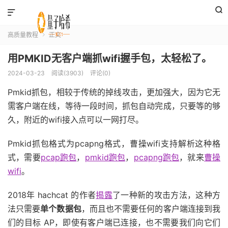


高质量教程
正文

用PMKID无客户端抓wifi握手包，太轻松了。
2024-03-23
阅读(3903)
评论(0)
Pmkid抓包，相较于传统的掉线攻击，更加强大，因为它无
需客户端在线，等待一段时间，抓包自动完成，只要等的够
久，附近的wifi接入点可以一网打尽。
Pmkid抓包格式为pcapng格式，曹操wifi支持解析这种格
式，需要
pcap跑包
，
pmkid跑包
，
pcapng跑包
，就来
曹操
wifi
。
2018年 hachcat 的作者
揭露
了一种新的攻击方法，这种方
法只需要
单个数据包
，而且也不需要任何的客户端连接到我
们的目标 AP，即使有客户端已连接，也不需要我们向它们