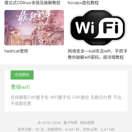
傻瓜式CDlinux安装及破解教程
hccapx跑包教程
hashcat使用
网络安全—kali攻击wifi、手把手
教你破解wifi密码，超详细教程
在线跑包
曹操wifi
在线解密CAP握手包 WiFi握手包 CAP跑包 先跑后付费 不出
不收跑包费
© 2010-2026
量子哈希
网站地图
请求次数：50 次，加载用时：0.041 秒，内存占用：4.47 MB