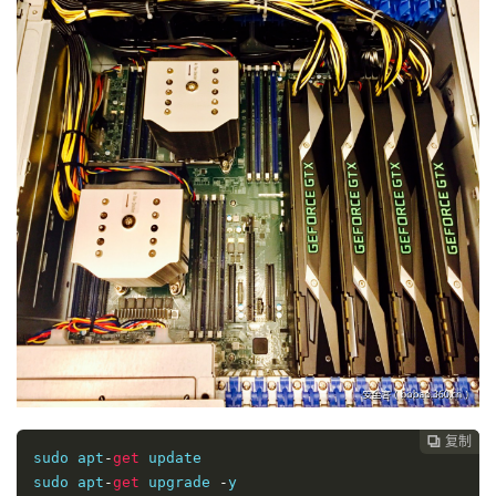
复制

sudo apt
-
get
 update

sudo apt
-
get
 upgrade 
-
y