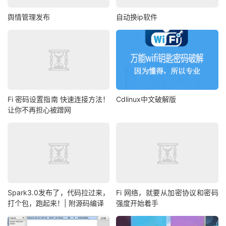
Hashtype
:
舆情管理发布
自动换ip软件
Speed
.
Dev
.
#*.....: 1872.4 kH/s
Hashtype
:
 PBKDF2
-
HMAC
-
Speed
.
Dev
.
#*.....: 22181.7 kH/s
Hashtype
:
 PBKDF2
-
HMAC
-
Speed
.
Dev
.
#*.....: 9692.5 kH/s
Hashtype
:
 PBKDF2
-
HMAC
-
Speed
.
Dev
.
#*.....: 3582.7 kH/s
Hashtype
:
 PBKDF2
-
HMAC
-
Fi 密码设置指南 快速连接方法！
Cdlinux中文破解版
Speed
.
Dev
.
#*.....: 1303.1 kH/s
让你不再担心被蹭网
Hashtype
:
Skype
Speed
.
Dev
.
#*.....: 38566.4 MH/s
Hashtype
:
 WPA
/
Speed
.
Dev
.
#*.....: 1190.5 kH/s
Hashtype
:
 IKE
-
Speed
.
Dev
.
#*.....: 5276.2 MH/s
Hashtype
:
 IKE
-
Spark3.0发布了，代码拉过来，
Fi 网络，就要从加密协议和密码
Speed
.
Dev
.
#*.....: 2339.9 MH/s
打个包，跑起来！| 附源码编译
强度开始着手
Hashtype
:
NetNTLMv1
-
VANILLA 
/
NetNTLMv1
+
Speed
.
Dev
.
#*.....: 67492.1 MH/s