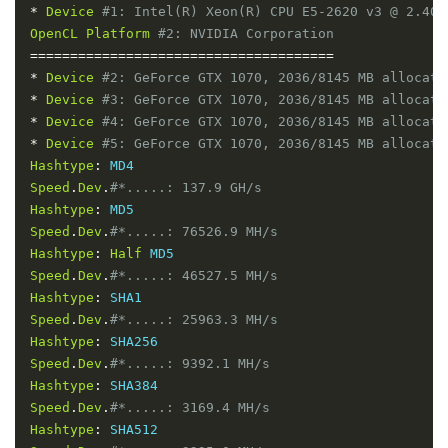
*
Device
#1: Intel(R) Xeon(R) CPU E5-2620 v3 @ 2.40G
OpenCL
Platform
#2: NVIDIA Corporation
======================================
*
Device
#2: GeForce GTX 1070, 2036/8145 MB allocata
*
Device
#3: GeForce GTX 1070, 2036/8145 MB allocata
*
Device
#4: GeForce GTX 1070, 2036/8145 MB allocata
*
Device
#5: GeForce GTX 1070, 2036/8145 MB allocata
Hashtype
:
Speed
.
Dev
.
#*.....: 137.9 GH/s
Hashtype
:
Speed
.
Dev
.
#*.....: 76526.9 MH/s
Hashtype
:
Half
Speed
.
Dev
.
#*.....: 46527.5 MH/s
Hashtype
:
Speed
.
Dev
.
#*.....: 25963.3 MH/s
Hashtype
:
Speed
.
Dev
.
#*.....: 9392.1 MH/s
Hashtype
:
Speed
.
Dev
.
#*.....: 3169.4 MH/s
Hashtype
: