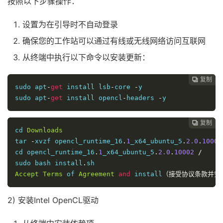
按照以下步骤操作：
设置为在引导时不自动登录
确保您的工作站可以通过有线或无线网络访问互联网
从终端中执行以下命令以安装更新：
复制

sudo apt
-
get
 install lsb
-
core 
-
y

sudo apt
-
get
 install opencl
-
headers 
-
y
复制

cd 
Downloads
tar 
-
xvzf opencl_runtime_16
.
1
_x64_ubuntu_5
.
2.0
.
10002
cd opencl_runtime_16
.
1
_x64_ubuntu_5
.
2.0
.
10002
/
sudo bash install
.
Accept
Terms
 of 
Agreement
and
 install
（接受协议条款并安
2) 安装Intel OpenCL驱动