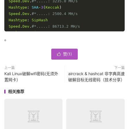
Speed
.
Dev
.
#*.....: 3235.0 MH/s
Hashtype
:
 SHA
-
3
(
Keccak
)
Speed
.
Dev
.
#*.....: 2500.4 MH/s
Hashtype
:
SipHash
Speed
.
Dev
.
#*.....: 86713.2 MH/s
Hashtype
:
RipeMD160
。
Speed
.
Dev
.
#*.....: 14689.1 MH/s
Hashtype
:
Whirlpool
Speed
.
Dev
.
#*.....: 780.4 MH/s
赞(
1
)

Hashtype
:
 GOST R 
34.11
-
94
Speed
.
Dev
.
#*.....: 740.2 MH/s
上一篇
下一篇
Hashtype
:
 GOST R 
34.11
-
2012
(
Streebog
)
256
-
Kali Linux破解wifi密码(无须外
aircrack & hashcat 非字典高速
Speed
.
Dev
.
#*.....: 153.7 MH/s
置网卡）
破解目标无线密码（技术分享）
Hashtype
:
 GOST R 
34.11
-
2012
(
Streebog
)
512
-
Speed
.
Dev
.
#*.....: 153.9 MH/s
相关推荐
Hashtype
:
 DES 
(
PT 
=
 $salt
,
 key 
=
 $pass
)
Speed
.
Dev
.
#*.....: 56140.1 MH/s
Hashtype
:
3DES
(
PT 
=
 $salt
,
 key 
=
 $pass
)
Speed
.
Dev
.
#*.....: 1737.5 MH/s
Hashtype
:
 phpass
,
 MD5
(
WordPress
),
 MD5
(
phpBB3
),
 MD5
(
J
Speed
.
Dev
.
#*.....: 20491.9 kH/s