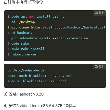
在终端中执行以下命令：
复制

1
 sudo apt
-
get
 install git 
-
2
 cd 
~
/Desktop

3 git clone https:/
/
github
.
com
/
hashcat
/
hashcat
.
4
 cd hashcat
/
5
 git submodule update 
--
init 
--
6
7
8
 reboot server
复制

cd 
/
etc
/
modprobe
.
d
/
sudo touch blacklist
-
nouveau
.
conf

sudo vi blacklist
-
nouveau
.
conf
3) 安装Hashcat v3.20
4) 安装Nvidia Linux x86_64 375.20驱动