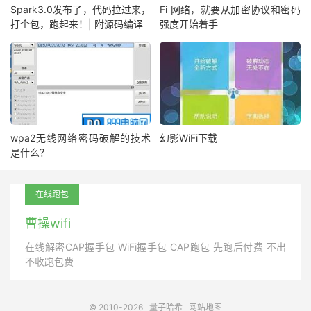
Spark3.0发布了，代码拉过来，
Fi 网络，就要从加密协议和密码
打个包，跑起来！| 附源码编译
强度开始着手
wpa2无线网络密码破解的技术
幻影WiFi下载
是什么？
在线跑包
曹操wifi
在线解密CAP握手包 WiFi握手包 CAP跑包 先跑后付费 不出
不收跑包费
© 2010-2026
量子哈希
网站地图