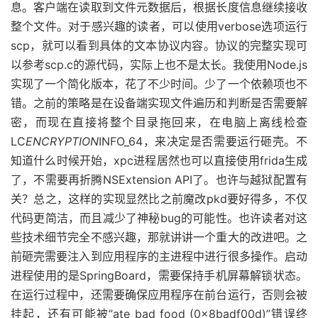
息。客户端在读取到文件元数据后，根据长度信息继续接收
整个文件。对于感兴趣的读者，可以使用verbose选项运行
scp，就可以看到具体的文本协议内容。协议的完整实现可
以参考scp.c的源代码，实际上也不是太长。我使用Node.js
实现了一个简化版本，花了不少时间。少了一个依赖项也不
错。之前的策略是在设备端实现文件遍历和判断是否需要解
密，而现在直接将整个目录拖回来，在电脑上离线检查
LC
ENCRYPTION
INFO_64，来决定是否需要运行砸壳。不
知道什么时候开始，xpc进程居然也可以直接使用frida生成
了，不需要再折腾NSExtension API了。也许与越狱配置有
关？总之，这样的实现显然比之前魔改pkd要好得多，不仅
代码更简洁，而且减少了神秘bug的可能性。也许读者对这
些技术细节完全不感兴趣，那就讲讲一个重大的改进吧。之
前砸壳需要注入到应用程序的主进程中进行很多操作。启动
进程使用的是SpringBoard，需要保持手机屏幕解锁状态。
在运行过程中，还需要确保应用程序在前台运行，否则会被
挂起，还有可能被”ate bad food (0x8badf00d)”错误终