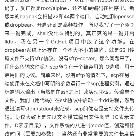
码了，反正都是root/alpine，还不如硬编码在程序里。新
版本的bagbak会扫描22和44两个端口，自动检测openssh
或dropbear。开启shell是高频操作，所以我写了一个命令
来一键完成。shell没什么特别的，真正爽的是一键开启
lldb。我在另一个GitHub项目中放了这个功能。在
dropbear系统上还存在一个不大不小的缺陷，就是SSH传
输文件不支持sftp协议，没有sftp-server。那么问题来了，
用什么传输文件呢？scp命令有一个被弃用的-O选项，用于
启用旧的协议。简单来说，没有sftp的情况下，scp在另一
端使用未在文档中写明的参数运行一个scp进程实例，通过
标准输入输出（当然是在ssh之上）来实现协议。传输单个
文件，我们（用代码）在ssh协议中启动一个dd进程，然后
通过读写stdin/stdout来完成。scp的优点是支持文件夹传
输。协议大致上是先以文本模式输出文件类型（C表示文
件，D表示目录），文件系统的八进制mode值，创建和修
改时间（需要加参数），当然还有非常重要的文件长度信