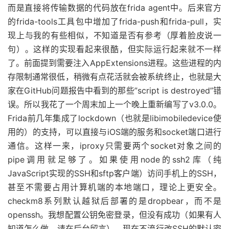
而是直接将传输数据的代码放在frida agent中。后来官方
的frida-tools工具包中增加了frida-push和frida-pull，实
现上与我的有些相似，不知道是否有参考（厚着脸皮说一
句）。这样的实现看起来很酷，但实际运行起来就不一样
了。前面提到需要注入AppExtensions进程。这些进程的内
存限制通常很低，稍微有点花活就会被系统终止，也就是大
家在GitHub问题报告中看到的那些”script is destroyed”错
误。所以我花了一个周末加上一个晚上重新编写了v3.0.0。
Frida前几年集成了lockdown（也就是libimobiledevice使
用的）的支持，可以直接与iOS端的服务和socket端口进行
通信。这样一来，iproxy只需要两个socket对象之间的
pipe调用就足够了。如果使用node的ssh2库（纯
JavaScript实现的SSH和sftp客户端）访问手机上的SSH，
甚至不需要占用计算机端的本地端口，理论上更安全。
checkm8系列默认越狱后部署的是dropbear，而不是
openssh。我想配置公钥免密登录，但没有成功（如果有人
知道怎么做，请在后台留言）。现在不流行改SSH的默认密