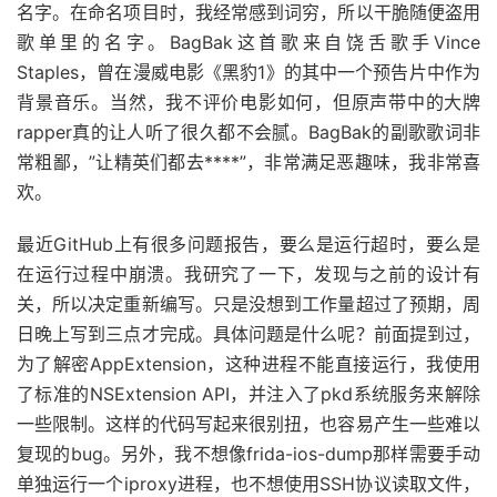
名字。在命名项目时，我经常感到词穷，所以干脆随便盗用
歌单里的名字。BagBak这首歌来自饶舌歌手Vince
Staples，曾在漫威电影《黑豹1》的其中一个预告片中作为
背景音乐。当然，我不评价电影如何，但原声带中的大牌
rapper真的让人听了很久都不会腻。BagBak的副歌歌词非
常粗鄙，”让精英们都去****”，非常满足恶趣味，我非常喜
欢。
最近GitHub上有很多问题报告，要么是运行超时，要么是
在运行过程中崩溃。我研究了一下，发现与之前的设计有
关，所以决定重新编写。只是没想到工作量超过了预期，周
日晚上写到三点才完成。具体问题是什么呢？前面提到过，
为了解密AppExtension，这种进程不能直接运行，我使用
了标准的NSExtension API，并注入了pkd系统服务来解除
一些限制。这样的代码写起来很别扭，也容易产生一些难以
复现的bug。另外，我不想像frida-ios-dump那样需要手动
单独运行一个iproxy进程，也不想使用SSH协议读取文件，