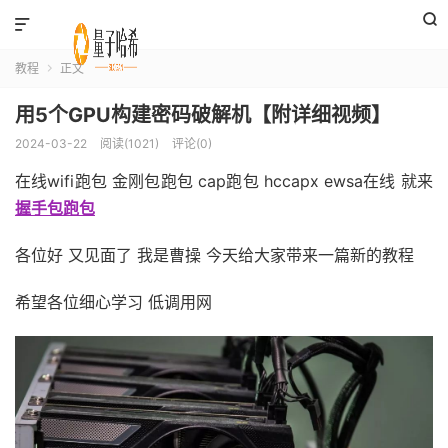


教程
正文

用5个GPU构建密码破解机【附详细视频】
2024-03-22
阅读(1021)
评论(0)
在线wifi跑包 金刚包跑包 cap跑包 hccapx ewsa在线 就来
握手包跑包
各位好 又见面了 我是曹操 今天给大家带来一篇新的教程
希望各位细心学习 低调用网