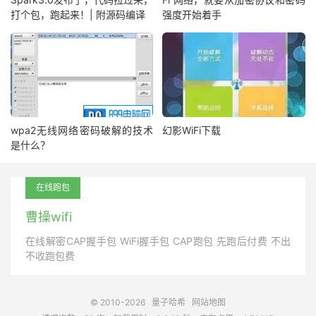
打个包，跑起来！| 附源码编译
强度开始着手
wpa2无线网络密码破解的技术
幻影WiFi下载
是什么？
在线跑包
曹操wifi
在线解密CAP握手包 WiFi握手包 CAP跑包 先跑后付费 不出
不收跑包费
© 2010-2026
量子哈希
网站地图