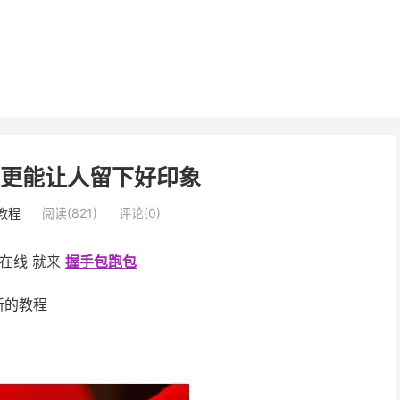
手更能让人留下好印象
教程
阅读(821)
评论(0)
sa在线 就来
握手包跑包
新的教程