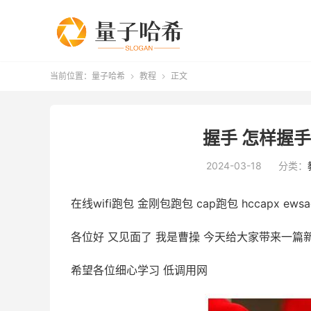
当前位置：
量子哈希
教程
正文


握手 怎样握
2024-03-18
分类：
在线wifi跑包 金刚包跑包 cap跑包 hccapx ew
各位好 又见面了 我是曹操 今天给大家带来一篇
希望各位细心学习 低调用网