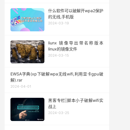
什么软件可以破解开wpa2保护
的无线,手机版
2024-03-19
liunx 镜像导出带名称版本
linux的镜像文件
2024-03-15
EWSA字典(xp下破解wpa无线wifi,利用显卡gpu破
解).rar
2024-04-01
黑客专栏|脚本小子破解wifi实
战上
2024-03-25