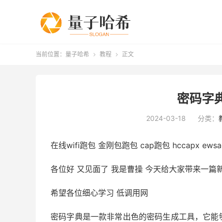
当前位置：
量子哈希
教程
正文


密码字典
2024-03-18
分类：
在线wifi跑包 金刚包跑包 cap跑包 hccapx ew
各位好 又见面了 我是曹操 今天给大家带来一篇
希望各位细心学习 低调用网
密码字典是一款非常出色的密码生成工具，它能