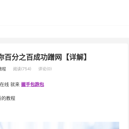
 教你百分之百成功蹭网【详解】
教程
阅读(754)
评论(0)
sa在线 就来
握手包跑包
新的教程