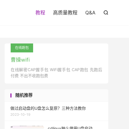

教程
高质量教程
Q&A

在线跑包
曹操wifi
在线解密CAP握手包 WiFi握手包 CAP跑包 先跑后
付费 不出不收跑包费
随机推荐
做过启动盘的U盘怎么复原？三种方法教你
2023-10-19
cdlinux肿么使用U盘启动