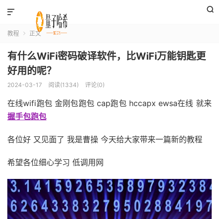


教程
正文

有什么WiFi密码破译软件，比WiFi万能钥匙更
好用的呢？
2024-03-17
阅读(1334)
评论(0)
在线wifi跑包 金刚包跑包 cap跑包 hccapx ewsa在线 就来
握手包跑包
各位好 又见面了 我是曹操 今天给大家带来一篇新的教程
希望各位细心学习 低调用网