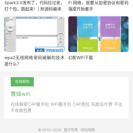
Spark3.0发布了，代码拉过来，
Fi 网络，就要从加密协议和密码
打个包，跑起来！| 附源码编译
强度开始着手
wpa2无线网络密码破解的技术
幻影WiFi下载
是什么？
在线跑包
曹操wifi
在线解密CAP握手包 WiFi握手包 CAP跑包 先跑后付费 不出
不收跑包费
© 2010-2026
量子哈希
网站地图