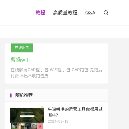

教程
高质量教程
Q&A

在线跑包
曹操wifi
在线解密CAP握手包 WiFi握手包 CAP跑包 先跑后
付费 不出不收跑包费
随机推荐
牛逼哄哄的运营工具你都用过
哪些？
2024-03-19