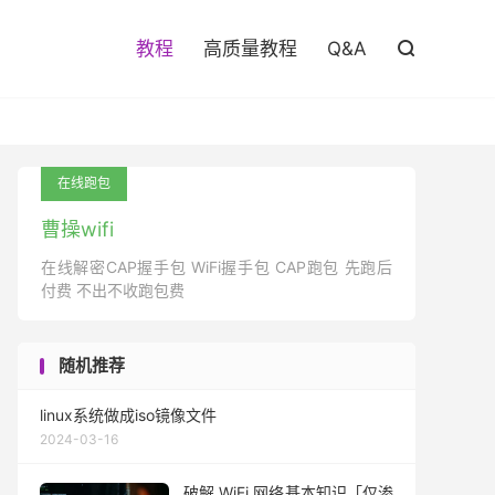

教程
高质量教程
Q&A

在线跑包
曹操wifi
在线解密CAP握手包 WiFi握手包 CAP跑包 先跑后
付费 不出不收跑包费
随机推荐
linux系统做成iso镜像文件
2024-03-16
破解 WiFi 网络基本知识「仅渗