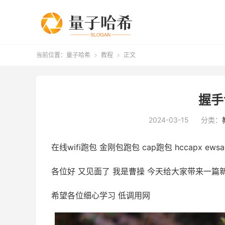
当前位置：
量子哈希
教程
正文


握手
2024-03-15
分类：
在线wifi跑包 金刚包跑包 cap跑包 hccapx ew
各位好 又见面了 我是曹操 今天给大家带来一篇
希望各位细心学习 低调用网