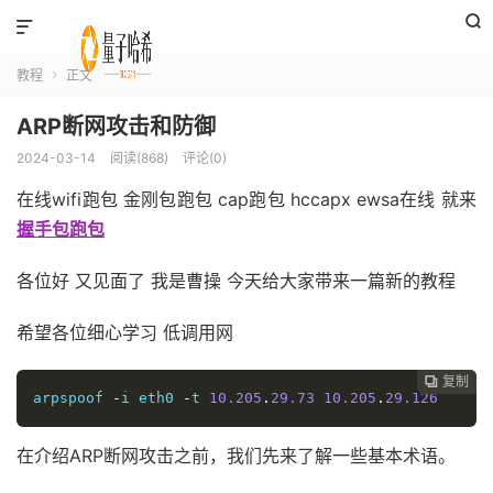


教程
正文

ARP断网攻击和防御
2024-03-14
阅读(868)
评论(0)
在线wifi跑包 金刚包跑包 cap跑包 hccapx ewsa在线 就来
握手包跑包
各位好 又见面了 我是曹操 今天给大家带来一篇新的教程
希望各位细心学习 低调用网
复制

arpspoof 
-
i eth0 
-
t 
10.205
.
29.73
10.205
.
29.126
在介绍ARP断网攻击之前，我们先来了解一些基本术语。