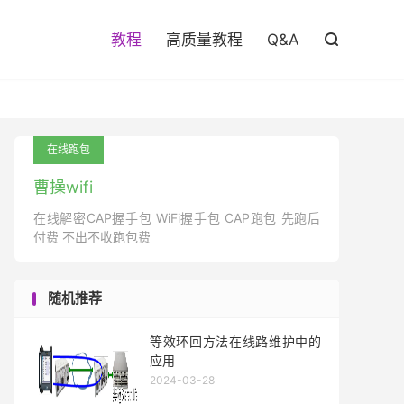

教程
高质量教程
Q&A

在线跑包
曹操wifi
在线解密CAP握手包 WiFi握手包 CAP跑包 先跑后
付费 不出不收跑包费
随机推荐
等效环回方法在线路维护中的
应用
2024-03-28