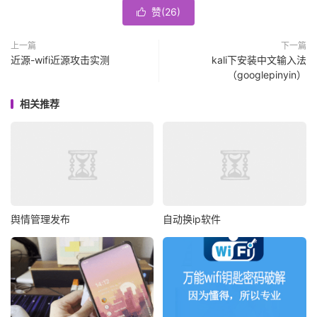
赞(
26
)

上一篇
下一篇
近源-wifi近源攻击实测
kali下安装中文输入法
（googlepinyin）
相关推荐
舆情管理发布
自动换ip软件